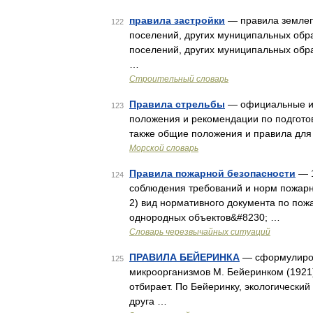
правила застройки
— правила землепо
122
поселений, других муниципальных обра
поселений, других муниципальных обр
…
Строительный словарь
Правила стрельбы
— официальные из
123
положения и рекомендации по подгото
также общие положения и правила для 
Морской словарь
Правила пожарной безопасности
— 1
124
соблюдения требований и норм пожарно
2) вид нормативного документа по по
однородных объектов&#8230; …
Словарь черезвычайных ситуаций
ПРАВИЛА БЕЙЕРИНКА
— сформулиров
125
микроорганизмов М. Бейеринком (1921) 
отбирает. По Бейеринку, экологический
друга …