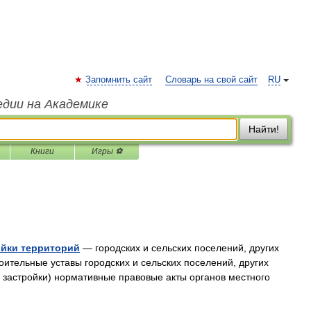
Запомнить сайт
Словарь на свой сайт
RU
едии на Академике
Найти!
Книги
Игры ⚽
ойки территорий
— городских и сельских поселений, других
ительные уставы городских и сельских поселений, других
 застройки) нормативные правовые акты органов местного