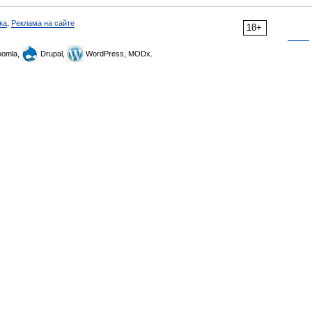
ка
,
Реклама на сайте
18+
omla,
Drupal,
WordPress, MODx.