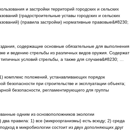
льзования и застройки территорий городских и сельских
зований (градостроительные уставы городских и сельских
азований) (правила застройки) нормативные правовые&#8230;
дания, содержащие основные обязательные для выполнения
вке и ведению стрельбы из различных видов оружия. Содержат
типичных условий стрельбы, а также для случаев&#8230; …
) комплекс положений, устанавливающих порядок
й безопасности при строительстве и эксплуатации объекта;
жарной безопасности, регламентирующего для группы
анные одним из основоположников экологии
два правила: 1) все (микроорганизмы) есть всюду; 2) среда
 подход в микробиологии состоит из двух дополняющих друг