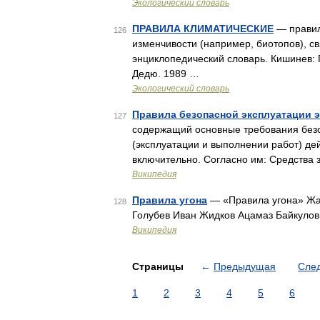
Экологический словарь
ПРАВИЛА КЛИМАТИЧЕСКИЕ
— правил
126
изменчивости (например, биотопов), с
энциклопедический словарь. Кишинев: 
Дедю. 1989 …
Экологический словарь
Правила безопасной эксплуатации 
127
содержащий основные требования безо
(эксплуатации и выполнении работ) де
включительно. Согласно им: Средства
Википедия
Правила угона
— «Правила угона» Жан
128
Голубев Иван Жидков Ацамаз Байкуло
Википедия
Страницы
←
Предыдущая
Сле
1
2
3
4
5
6