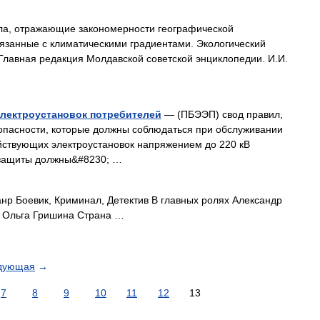
а, отражающие закономерности географической
вязанные с климатическими градиентами. Экологический
Главная редакция Молдавской советской энциклопедии. И.И.
электроустановок потребителей
— (ПБЭЭП) свод правил,
пасности, которые должны соблюдаться при обслуживании
йствующих электроустановок напряжением до 220 кВ
 защиты должны&#8230; …
р Боевик, Криминал, Детектив В главных ролях Александр
в Ольга Гришина Страна …
дующая
→
7
8
9
10
11
12
13