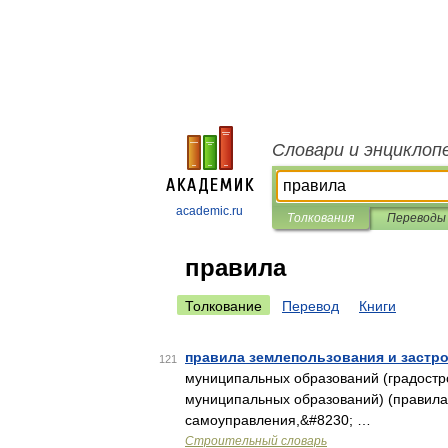
Словари и энциклоп
academic.ru
Толкования
Переводы
правила
Толкование
Перевод
Книги
правила землепользования и застр
121
муниципальных образований (градостро
муниципальных образований) (правила
самоуправления,&#8230; …
Строительный словарь